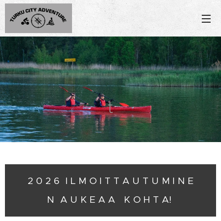
'
t
2 0 2 6 I L M O I T T A U T U M I N E
N A U K E A A K O H T A!