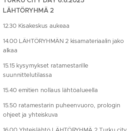
TURKU CITY DAY 6.6.2025
LÄHTÖRYHMÄ 2
12.30 Kisakeskus aukeaa
14.00 LÄHTÖRYHMÄN 2 kisamateriaalin jako
alkaa
15.15 kysymykset ratamestarille
suunnittelutilassa
15.40 emitien nollaus lähtöalueella
15.50 ratamestarin puheenvuoro, prologin
ohjeet ja yhteiskuva
16.00 Yhteislähtö LÄHTÖRYHMÄ 2 Turku city