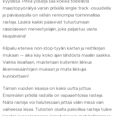
kyydissä. Pitkä yösarja saa kokea todellista
maastopyöräilyä varsin pitkällä single track -osuudella
ja päiväsarjoilla on vähän rennompia toiminnallisia
rasteja. Lisäksi kaikki pääsevät tutustumaan
raisiolaiseen menestyslajiin, joka paljastuu vasta
kisapäivänä!
Kilpailu etenee non-stop-tyyliin kartan ja reittikirjan
mukaan — aika käy koko ajan lähdöstä maaliin saakka.
Vaikka kisaillaan, muistetaan kuitenkin liikkua
liikennesääntöjen mukaan ja muita liikkujia
kunnioittaen!
Tämän vuoden kisassa on kaksi uutta juttua.
Ensinnäkin pitkillä radoilla on vapaaehtoisia rasteja.
Näitä rasteja voi halutessaan jättää väliin missä vain
vaiheessa kisaa. Tulosten osalta pakollisia rasteja tulee