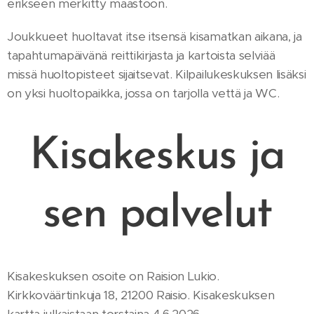
erikseen merkitty maastoon.
Joukkueet huoltavat itse itsensä kisamatkan aikana, ja
tapahtumapäivänä reittikirjasta ja kartoista selviää
missä huoltopisteet sijaitsevat. Kilpailukeskuksen lisäksi
on yksi huoltopaikka, jossa on tarjolla vettä ja WC.
Kisakeskus ja
sen palvelut
Kisakeskuksen osoite on Raision Lukio.
Kirkkoväärtinkuja 18, 21200 Raisio. Kisakeskuksen
kartta julkaistaan torstaina 4.6.2026