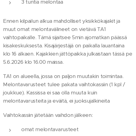
3 tuntia melontaa
Ennen kilpailun alkua mahdolliset yksikkökajakit ja
muut omat melontavälineet on vietävä TA1
vaihtopaikalle. Tämä sijaitsee 5min ajomatkan päässä
kisakeskuksesta. Kisajärjestäjä on paikalla lauantaina
klo 16 alkaen. Kajakkien jättöpaikka julkaistaan tässä pe
5.6.2026 klo 16.00 maissa.
TA1 on alueella, jossa on paljon muutakin toimintaa.
Melontavarusteet tulee pakata vaihtokassiin (1 kpl /
joukkue). Kassissa ei saa olla muuta kuin
melontavarusteita ja eväitä, ei juoksujalkineita
Vaihtokassiin jätetään vaihdon jälkeen:
omat melontavarusteet