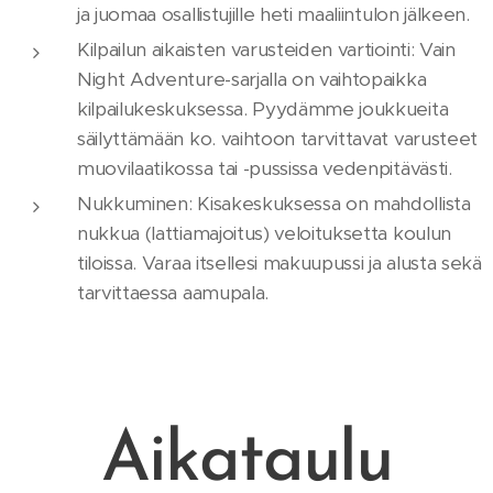
ja juomaa osallistujille heti maaliintulon jälkeen.
Kilpailun aikaisten varusteiden vartiointi: Vain
Night Adventure-sarjalla on vaihtopaikka
kilpailukeskuksessa. Pyydämme joukkueita
säilyttämään ko. vaihtoon tarvittavat varusteet
muovilaatikossa tai -pussissa vedenpitävästi.
Nukkuminen: Kisakeskuksessa on mahdollista
nukkua (lattiamajoitus) veloituksetta koulun
tiloissa. Varaa itsellesi makuupussi ja alusta sekä
tarvittaessa aamupala.
Aikataulu