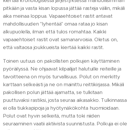
kiertää kronologisessa järjestyksessä mahdollisimman
pitkään ja vasta kisan lopussa jättää rasteja väliin, mikäli
aika meinaa loppua. Vapaaehtoiset rastit antavat
mahdollisuuden "lyhentää" omaa rataa jo kisan
alkupuolella, ilman että tulos romahtaa. Kaikki
vapaaehtoiset rastit ovat samanarvoisia. Oletus on,
että valtaosa joukkueista kiertää kaikki rastit.
Toinen uutuus on pakollisten polkujen käyttäminen
pyöräilyssä. Ne ohjaavat kilpailijat halutuille reiteille ja
tavoitteena on myös turvallisuus. Polut on merkitty
karttaan selkeästi ja ne on mainittu reittikirjassa. Mikäli
pakollisen polun jättää ajamatta, se tulkitaan
puuttuvaksi rastiksi, josta seuraa aikasakko. Tulkinnassa
ei olla tiukkapipoja ja hyötynäkökohta huomioidaan.
Polut ovat hyvin selkeitä, mutta toki niiden
seuraaminen vaatii aktiivista suunnistusta. Polkuja ei ole