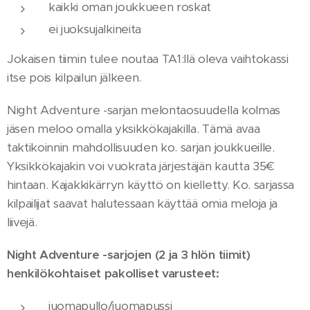
kaikki oman joukkueen roskat
ei juoksujalkineita
Jokaisen tiimin tulee noutaa TA1:llä oleva vaihtokassi
itse pois kilpailun jälkeen.
Night Adventure -sarjan melontaosuudella kolmas
jäsen meloo omalla yksikkökajakilla. Tämä avaa
taktikoinnin mahdollisuuden ko. sarjan joukkueille.
Yksikkökajakin voi vuokrata järjestäjän kautta 35€
hintaan. Kajakkikärryn käyttö on kielletty. Ko. sarjassa
kilpailijat saavat halutessaan käyttää omia meloja ja
liivejä.
Night Adventure -sarjojen (2 ja 3 hlön tiimit)
henkilökohtaiset pakolliset varusteet:
juomapullo/juomapussi