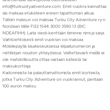
info@turkucityadventure.com. Emit-vuokra kannattaa
siis maksaa etukäteen ennen tapahtuman alkua.
Tällöin maksun voi maksaa Turku City Adventure ry:n
Nordean tilille FI32 1544 3000 3590 13 (BIC:
NDEAFIHH). Laita viesti-kenttään tiiminne nimi ja sarja.
Vaihtoehtoisesti emit-vuokran voi maksaa
Mobilepaylla kisakeskuksessa kilpailunumeron ja
reittikirjan noudon yhteydessä. Valitettavasti meillä ei
ole mahdollisuutta ottaa vastaan käteistä tai
maksukortteja.
Kadonneista tai palauttamattomista emit-korteista,
jotka Turku City Adventure on vuokrannut, peritään
100 euron maksu.