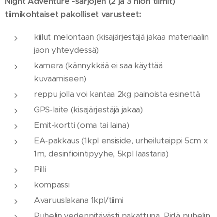
Night Adventure -sarjojen (2 ja 3 hlön tiimit)
tiimikohtaiset pakolliset varusteet:
kiilut melontaan (kisajärjestäjä jakaa materiaalin
jaon yhteydessä)
kamera (kännykkää ei saa käyttää
kuvaamiseen)
reppu jolla voi kantaa 2kg painoista esinettä
GPS-laite (kisajärjestäjä jakaa)
Emit-kortti (oma tai laina)
EA-pakkaus (1kpl ensiside, urheiluteippi 5cm x
1m, desinfiointipyyhe, 5kpl laastaria)
Pilli
kompassi
Avaruuslakana 1kpl/tiimi
Puhelin vedenpitävästi pakattuna. Pidä puhelin