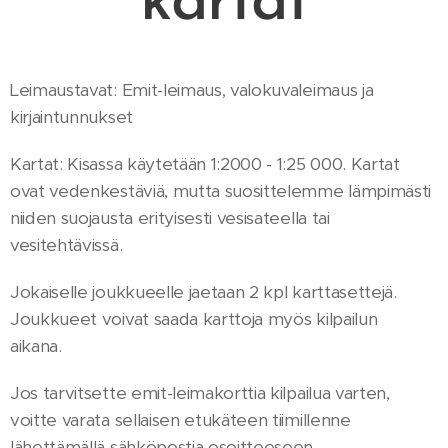
kartat
Leimaustavat: Emit-leimaus, valokuvaleimaus ja
kirjaintunnukset
Kartat: Kisassa käytetään 1:2000 - 1:25 000. Kartat
ovat vedenkestäviä, mutta suosittelemme lämpimästi
niiden suojausta erityisesti vesisateella tai
vesitehtävissä.
Jokaiselle joukkueelle jaetaan 2 kpl karttasettejä.
Joukkueet voivat saada karttoja myös kilpailun
aikana.
Jos tarvitsette emit-leimakorttia kilpailua varten,
voitte varata sellaisen etukäteen tiimillenne
lähettämällä sähköpostia osoitteeseen