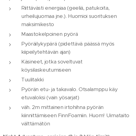
Riittävästi energiaa (geeliä, patukoita,
urheilujuomaa jne.). Huomioi suorituksen
maksimikesto
Maastokelpoinen pyörä
Pyöräilykypärä (pidettävä päässä myös
kiipeilytehtävän ajan)
Käsineet, jotka soveltuvat
köysilaskeutumiseen
Tuulitakki
Pyörän etu- ja takavalo. Otsalamppu käy
etuvaloksi (vain yösarjat)
väh. 2m mittainen irtohihna pyörän
kiinnittämiseen FinnFoamiin. Huom! Uimataito
välttämätön