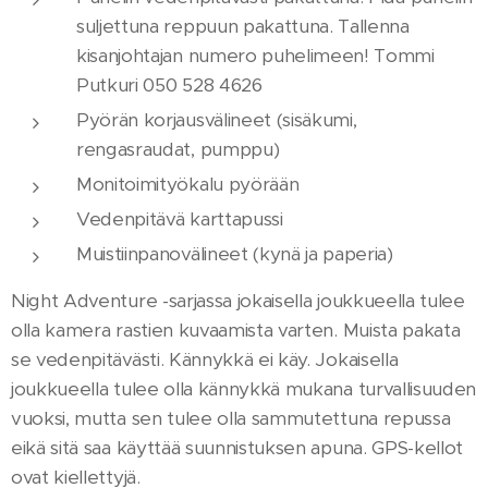
suljettuna reppuun pakattuna. Tallenna
kisanjohtajan numero puhelimeen! Tommi
Putkuri 050 528 4626
Pyörän korjausvälineet (sisäkumi,
rengasraudat, pumppu)
Monitoimityökalu pyörään
Vedenpitävä karttapussi
Muistiinpanovälineet (kynä ja paperia)
Night Adventure -sarjassa jokaisella joukkueella tulee
olla kamera rastien kuvaamista varten. Muista pakata
se vedenpitävästi. Kännykkä ei käy. Jokaisella
joukkueella tulee olla kännykkä mukana turvallisuuden
vuoksi, mutta sen tulee olla sammutettuna repussa
eikä sitä saa käyttää suunnistuksen apuna. GPS-kellot
ovat kiellettyjä.